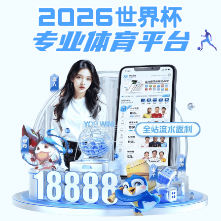
立即注册
6686体育登录
官网 ·
权威体育数据平台
6686体育登录 OFFICIAL WEBSITE
自2022年创立以来，
6686体育登录
致力于为用户提供
包括NBA、英超、欧洲杯、LPL在内的热门赛事直播与
数据服务，广受用户信赖。
立即下载6686体育登录APP