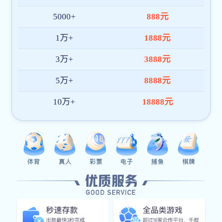
未来展望。这些内容不仅揭示了球场上瞬息万变的局
势，还反映出教练与裁判之间微妙的关系，以及对于
一支球队士气和表现的重要性。
1、裁判判罚背景
此次事件发生在一场紧张激烈的比赛中，双方球员在
争夺过程中频繁接触，局面相当胶着。在这样的情况
下，裁判做出了利马红牌罚下的决定，这一举动引起
了现场观众和媒体的一片哗然。许多专家分析认为，
这样的红牌是否合理值得商榷，因为在冲突过程中并
未出现明显恶意行为。
根据相关规则，裁判需要依据比赛情况和球员行为进
行判断。然而，在这场比赛中，有不少人质疑裁判是
否过于严格，一时间关于“红牌”的讨论成为焦点。尤