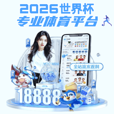
立即注册
隐私政策
1. 本应用是否会收集我的个人信息？
是的，6686体育登录平台在提供赛事服务过程中会依
据权限收集基础资料（如手机号、设备信息、使用记
录等）以提升服务体验。
2. 收集这些信息的目的是什么？
3. 我的信息会被共享或出售吗？