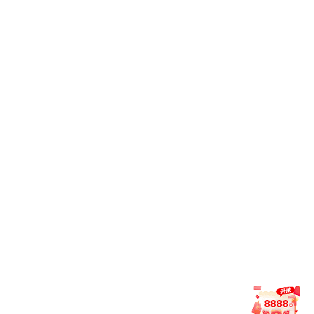
争中，不仅仅是技术和身体素质，更需要良好的心理
承受能力。班凯罗能在关键时刻挺身而出，这表明他
具备应对压力与挑战的能力。这种品质，使得他的未
来充满无限可能。
此外，通过媒体分享自己的看法，可以帮助更多人了
解篮球运动，将更多关注投向年轻一代。同时，这也
促进了NBA文化的发展，让粉丝们更加期待这些新星
们带来的精彩表现。
3、活塞队当前面临挑战
底特律活塞目前正处于重建阶段，这意味着他们需要
不断寻找合适的人才来提升整体实力。然而，在这个
过程中，他们也遭遇了不少困难。例如伤病困扰以及
战术执行上的不顺利都直接影响到了球队成绩。面对