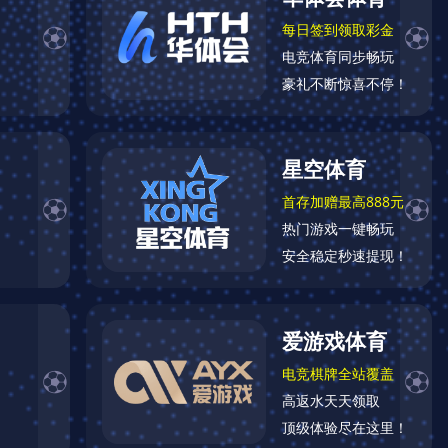
2026-06-11 14:51
58 次阅读
母哥”扬尼斯·阿德托昆博是否加盟纽约尼克
息表明这一可能性并不大。尽管字母哥在联
容充满信心，并且希望通过内部调整和发展
略、市场环境以及球迷反应四个方面深入探