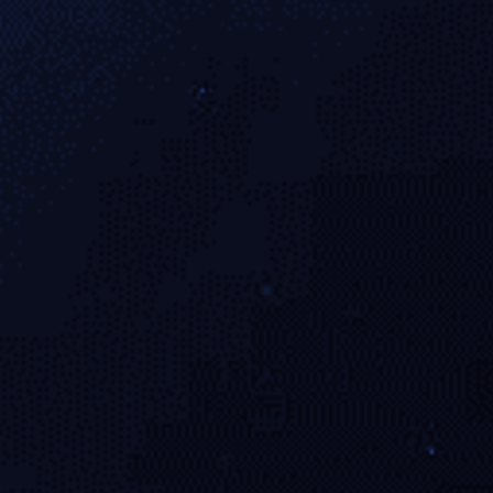
了冲击更高荣誉的潜力，希望通过持续努力
这种坚持也让整个氛围变得更加积极向上。
让一些粉丝感到失望，但实际上却反映出纽
战略及日渐成熟的管理体系，尼克斯似乎已
优化组合，实现未来更大的突破是他们所追
的巨星加盟，更重要的是建立起一支具有凝
一支希望争取总冠军球队所应具备的重要素
造更多辉煌成就！