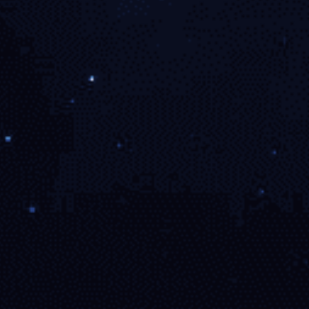
联主席亚
记忆，让我
2026-06-25
2026-07-16
推荐网站