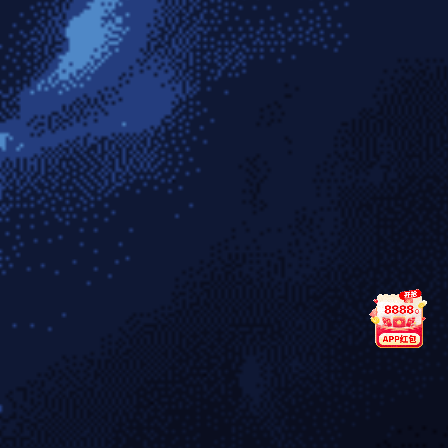
资结构，以避免因引入大牌球员而导致其他
额合同，这对于球队长期建设也是一种压
希望引入字母哥。这使得尼克斯需要面临来
必须付出更大的代价，这并不符合他们当前
报道及球迷关注。在此背景下，对于字母哥
论。然而，大部分忠实粉丝却表现出对现有
环，但真正决定胜负的是团队合作及整体实
是仅仅依赖某个明星来解决问题。因此，在
音。