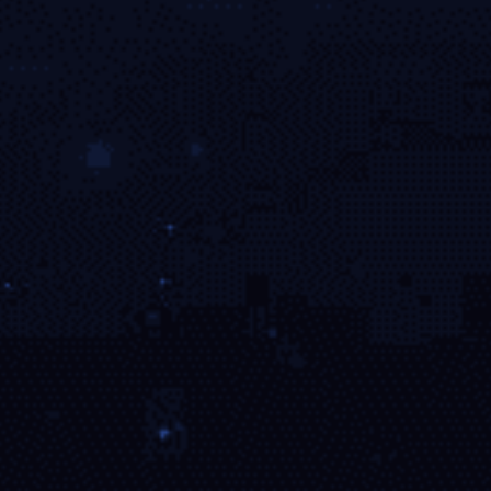
与
分享国家
检讨团队
2026-06-17
2026-06
联系我们
广东省珠海市香洲区情侣中路128号
support@jnmaurer.com
足
支
口
口
优