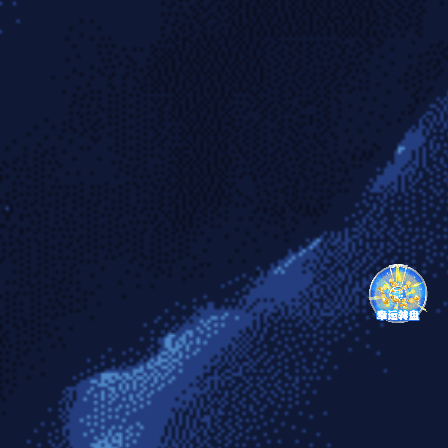
在过去几个赛季中，他们成功地通过选秀获
础。因此，即便面临字母哥这样的大牌球
个明星球员更为重要。因此，在讨论字母哥
整个团队共同进步，而非单纯追求短期利
球员展开拉锯战。然而，对于尼克斯来说，
这样的背景下，引进像字母哥这样的超级巨