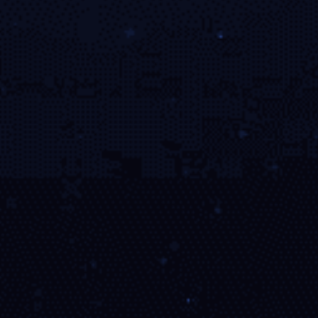
-29
6686体育登录
6686体育登录是官方网站提供综合娱乐与体育服务，涵盖
球、篮球、电竞等赛事资讯、数据分析及互动游戏体验。
持网页版与移动端访问，提供手机版、app下载、登录入
、官方网站、网页版、平台、网址、地址、注册、娱乐入
，方便用户实时获取赛事动态和参与互动娱乐。平台持续
化体验与稳定性，致力于打造多端统一的体育资讯与娱乐
服务平台。