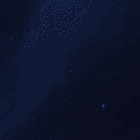
同时，也有不少支持者相信，现在这支队伍具备
冲击冠军，而不是寄希望于某个特定人物身上。
总结：
综上所述，“字母哥加盟尼克斯无望”的传闻虽然
约队伍对于自身发展的坚定信念。凭借着年轻化
经找到了一条适合自己的道路，通过内部培养和
求的重要目标。
最终，可以说，无论是否能够迎来像字母哥这样
聚力与战斗力的团队。从长远来看，这才是任何
质。因此，我们期待着纽约尼克斯能够在未来创