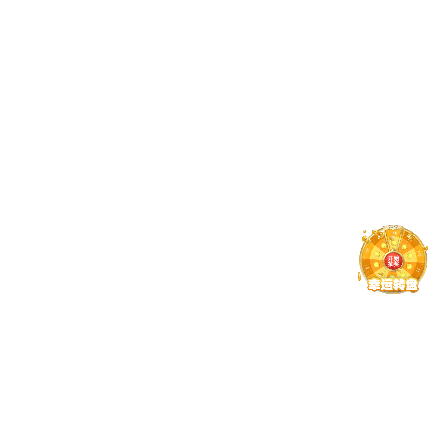
相较而言，梅西虽然体型偏小，但他的灵活性和技术
能力让他能够避免许多直接对抗，从而延长了职业生
涯。在巴萨期间，他几乎每个赛季都会保持较高的上
场率，并且常常以替补身份登场依旧能产生巨大影
响。这种聪明而有效的比赛方式，为他赢得了更多比
赛机会，也进一步丰富了他的职业履历。
两位传奇选手都展现出了非凡的耐力与毅力，他们用
实际行动证明了一名顶级运动员所需具备的不仅仅是
天赋，更需要持续不断地努力训练与调整自己的身体
状态。这种持之以恒，让他们在众多年轻新星中脱颖
而出，并继续书写属于自己的传奇篇章。
3、个人荣誉满载