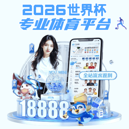
立即注册
6686体育登录
官网 ·
权威体育数据平台
6686体育登录 OFFICIAL WEBSITE
自2022年创立以来，
6686体育登录
致力于为用户提供
包括NBA、英超、欧洲杯、LPL在内的热门赛事直播与
数据服务，广受用户信赖。
立即下载6686体育登录APP