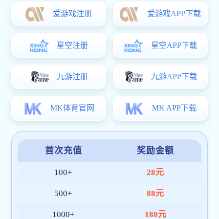
2026-06-09 14:02
57 次阅读
两位传奇球员的巅峰对决C罗梅西在进球和
出场数上的辉煌成就
在当今足球界，克里斯蒂亚诺·罗纳尔多（C罗）和梅
西被广泛认为是最为杰出的两位球员。他们的巅峰对
决不仅成就了各自的传奇生涯，也让无数球迷感受到
足球的魅力。本文将从进球数、出场次数、个人荣誉
以及影响力四个方面，详细探讨这两位传奇球员在各
自职业生涯中的辉煌成就。通过对比分析，我们能够
更全面地理解他们在足球史上的地位，以及他们如何